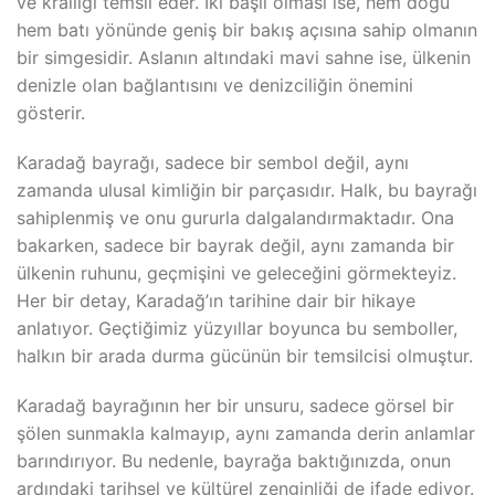
ve krallığı temsil eder. İki başlı olması ise, hem doğu
hem batı yönünde geniş bir bakış açısına sahip olmanın
bir simgesidir. Aslanın altındaki mavi sahne ise, ülkenin
denizle olan bağlantısını ve denizciliğin önemini
gösterir.
Karadağ bayrağı, sadece bir sembol değil, aynı
zamanda ulusal kimliğin bir parçasıdır. Halk, bu bayrağı
sahiplenmiş ve onu gururla dalgalandırmaktadır. Ona
bakarken, sadece bir bayrak değil, aynı zamanda bir
ülkenin ruhunu, geçmişini ve geleceğini görmekteyiz.
Her bir detay, Karadağ’ın tarihine dair bir hikaye
anlatıyor. Geçtiğimiz yüzyıllar boyunca bu semboller,
halkın bir arada durma gücünün bir temsilcisi olmuştur.
Karadağ bayrağının her bir unsuru, sadece görsel bir
şölen sunmakla kalmayıp, aynı zamanda derin anlamlar
barındırıyor. Bu nedenle, bayrağa baktığınızda, onun
ardındaki tarihsel ve kültürel zenginliği de ifade ediyor.