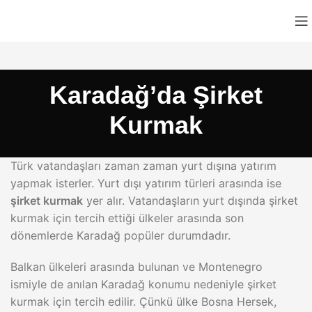
Karadağ’da Şirket
Kurmak
Türk vatandaşları zaman zaman yurt dışına yatırım
yapmak isterler. Yurt dışı yatırım türleri arasında ise
şirket kurmak
yer alır. Vatandaşların yurt dışında şirket
kurmak için tercih ettiği ülkeler arasında son
dönemlerde Karadağ popüler durumdadır.
Balkan ülkeleri arasında bulunan ve Montenegro
ismiyle de anılan Karadağ konumu nedeniyle şirket
kurmak için tercih edilir. Çünkü ülke Bosna Hersek,