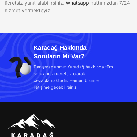
ücretsiz yanıt alabilirsiniz.
Whatsapp
hattımızdan 7/24
hizmet vermekteyiz.
Karadağ Hakkında
Soruların Mı Var?
Danışmanlarımız Karadağ hakkında tüm
sorularınızı ücretsiz olarak
cevaplamaktadır. Hemen bizimle
iletişime geçebilirsiniz