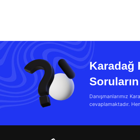
Karadağ 
Soruların
Danışmanlarımız Kara
cevaplamaktadır. Heme