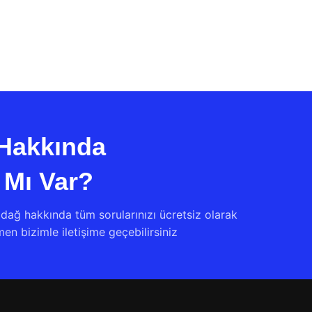
Hakkında
 Mı Var?
dağ hakkında tüm sorularınızı ücretsiz olarak
n bizimle iletişime geçebilirsiniz