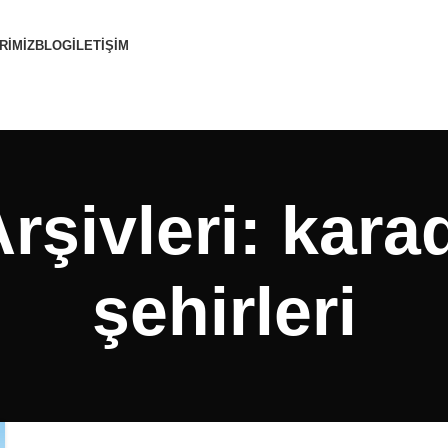
RIMIZ
BLOG
İLETIŞIM
Arşivleri: karad
şehirleri