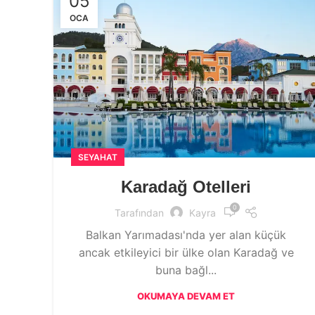
05
OCA
SEYAHAT
Karadağ Otelleri
0
Tarafından
Kayra
Balkan Yarımadası'nda yer alan küçük
ancak etkileyici bir ülke olan Karadağ ve
buna bağl...
OKUMAYA DEVAM ET