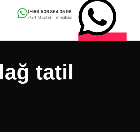
(+90) 506 864 05 98
7/24 Müşteri Temsilcisi
ağ tatil